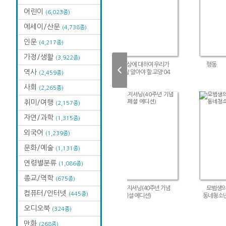
어린이
(6,023종)
에세이/산문
(4,738종)
인문
(4,217종)
가정/생활
(3,922종)
역사
(2,459종)
사회
(2,265종)
취미/여행
(2,157종)
자연/과학
(1,315종)
외국어
(1,239종)
문화/예술
(1,131종)
연령별분류
(1,086종)
종교/역학
(675종)
컴퓨터/인터넷
(445종)
오디오북
(324종)
만화
(268종)