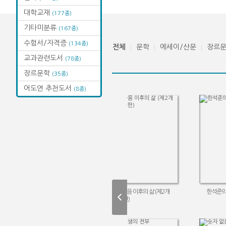
대학교재
(177종)
기타미분류
(167종)
수험서/자격증
(134종)
전체
문학
에세이/산문
장르
교과관련도서
(78종)
장르문학
(35종)
어도연 추천도서
(8종)