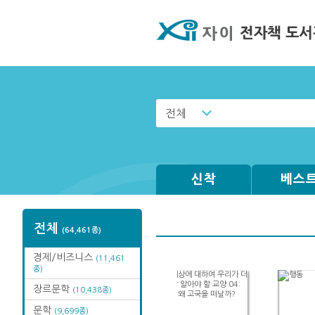
전체
신착
베스
전체
(64,461종)
경제/비즈니스
(11,461
종)
장르문학
(10,438종)
문학
(9,699종)