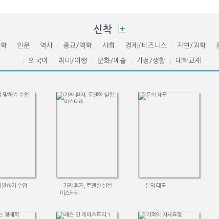
신착
문학
인문
역사
종교/역학
사회
경제/비즈니스
자연/과학
외국어
취미/여행
문화/예술
가정/생활
대학교재