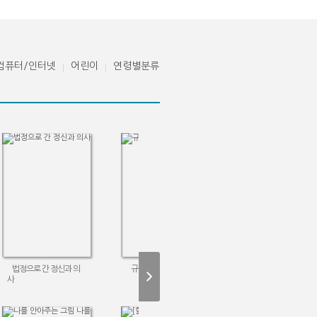
컴퓨터/인터넷
어린이
연령별분류