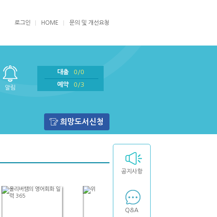
로그인
HOME
문의 및 개선요청
대출
0/0
예약
0/3
알림
희망도서신청
공지사항
Q&A