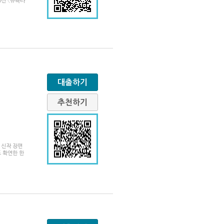
0선 〈뉴욕타
대출하기
추천하기
 신작 장편
 확연한 한