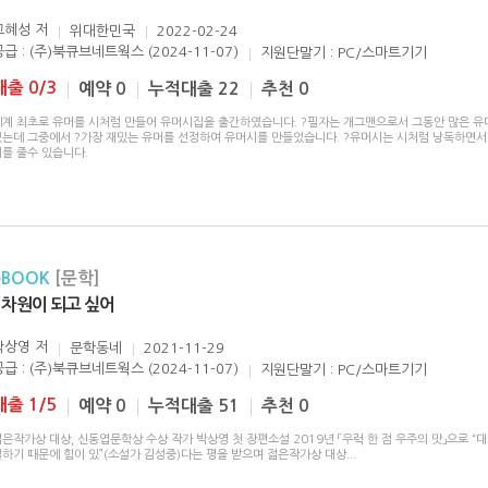
고혜성
저
위대한민국
2022-02-24
공급 : (주)북큐브네트웍스 (2024-11-07)
지원단말기 : PC/스마트기기
대출 0/3
예약 0
누적대출 22
추천 0
세계 최초로 유머를 시처럼 만들어 유머시집을 출간하였습니다. ?필자는 개그맨으로서 그동안 많은 유
였는데 그중에서 ?가장 재밌는 유머를 선정하여 유머시를 만들었습니다. ?유머시는 시처럼 낭독하면서
미를 줄수 있습니다.
eBOOK
[문학]
1차원이 되고 싶어
박상영
저
문학동네
2021-11-29
공급 : (주)북큐브네트웍스 (2024-11-07)
지원단말기 : PC/스마트기기
대출 1/5
예약 0
누적대출 51
추천 0
은작가상 대상, 신동엽문학상 수상 작가 박상영 첫 장편소설 2019년 「우럭 한 점 우주의 맛」으로 “
실하기 때문에 힘이 있”(소설가 김성중)다는 평을 받으며 젊은작가상 대상
...