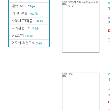
대학교재
(177종)
기타미분류
(167종)
수험서/자격증
(134종)
교과관련도서
(78종)
장르문학
(35종)
이
2
어도연 추천도서
(8종)