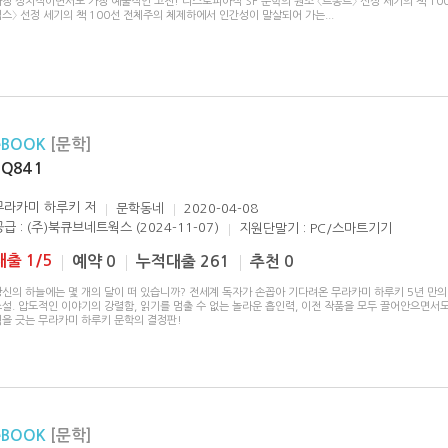
장 정치적이면서도 가장 예술적인 고전! 디스토피아적 SF 문학의 원조 〈르몽드〉 선정 세기의 책 10
임스〉 선정 세기의 책 100선 전체주의 체제하에서 인간성이 말살되어 가는
...
eBOOK
[문학]
1Q84 1
무라카미 하루키
저
문학동네
2020-04-08
공급 : (주)북큐브네트웍스 (2024-11-07)
지원단말기 : PC/스마트기기
대출 1/5
예약 0
누적대출 261
추천 0
당신의 하늘에는 몇 개의 달이 떠 있습니까? 전세계 독자가 손꼽아 기다려온 무라카미 하루키 5년 만의
설. 압도적인 이야기의 강렬함, 읽기를 멈출 수 없는 놀라운 흡인력, 이전 작품을 모두 끌어안으면서도
획을 긋는 무라카미 하루키 문학의 결정판!
eBOOK
[문학]