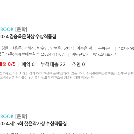
eBOOK
[문학]
2024 김승옥문학상 수상작품집
조경란, 신용목, 조해진, 반수연, 안보윤, 강태식, 이승은
저
문학동네
2024-09
공급 : (주)북큐브네트웍스 (2024-11-07)
지원단말기 : PC/스마트기기
대출 0/5
예약 0
누적대출 22
추천 0
그 자체로 우리 시대의 삶에 대한 진실한 표현”조경란 「그들」 대상 수상블라인드를 꿰뚫는 눈부신 단편
10년이 넘은 작가들이 1년 동안 발표한 단편소설 가운데 가장 뛰어난 작
...
eBOOK
[문학]
2024 제15회 젊은작가상 수상작품집