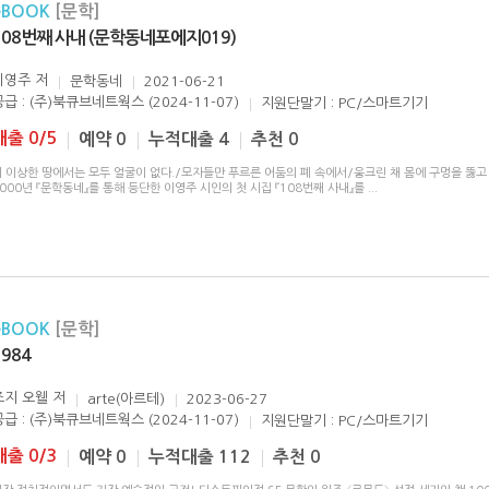
eBOOK
[문학]
108번째 사내 (문학동네포에지019)
이영주
저
문학동네
2021-06-21
공급 : (주)북큐브네트웍스 (2024-11-07)
지원단말기 : PC/스마트기기
대출 0/5
예약 0
누적대출 4
추천 0
 이상한 땅에서는 모두 얼굴이 없다./모자들만 푸르른 어둠의 폐 속에서/웅크린 채 몸에 구멍을 뚫고 
000년 『문학동네』를 통해 등단한 이영주 시인의 첫 시집 『108번째 사내』를
...
eBOOK
[문학]
1984
조지 오웰
저
arte(아르테)
2023-06-27
공급 : (주)북큐브네트웍스 (2024-11-07)
지원단말기 : PC/스마트기기
대출 0/3
예약 0
누적대출 112
추천 0