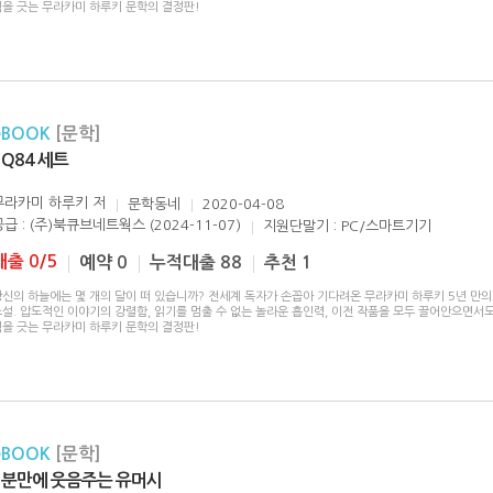
획을 긋는 무라카미 하루키 문학의 결정판!
eBOOK
[문학]
1Q84 세트
무라카미 하루키
저
문학동네
2020-04-08
공급 : (주)북큐브네트웍스 (2024-11-07)
지원단말기 : PC/스마트기기
대출 0/5
예약 0
누적대출 88
추천 1
당신의 하늘에는 몇 개의 달이 떠 있습니까? 전세계 독자가 손꼽아 기다려온 무라카미 하루키 5년 만의
설. 압도적인 이야기의 강렬함, 읽기를 멈출 수 없는 놀라운 흡인력, 이전 작품을 모두 끌어안으면서도
획을 긋는 무라카미 하루키 문학의 결정판!
eBOOK
[문학]
1분만에 웃음주는 유머시