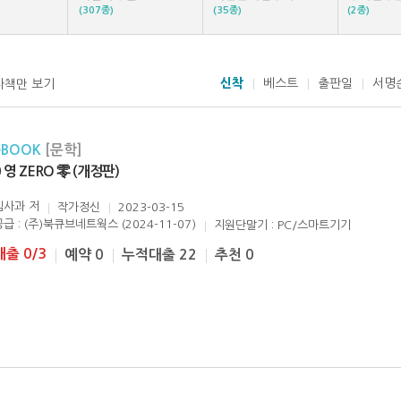
(307종)
(35종)
(2종)
신착
베스트
출판일
서명
자책만 보기
eBOOK
[문학]
0 영 ZERO 零 (개정판)
김사과
저
작가정신
2023-03-15
공급 : (주)북큐브네트웍스 (2024-11-07)
지원단말기 : PC/스마트기기
대출 0/3
예약 0
누적대출 22
추천 0