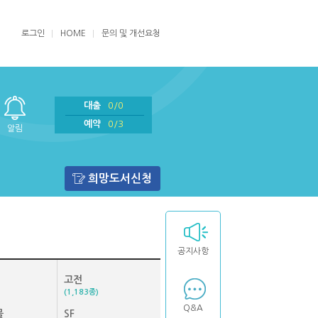
로그인
HOME
문의 및 개선요청
대출
0/0
예약
0/3
알림
희망도서신청
공지사항
고전
(1,183종)
Q&A
물
SF