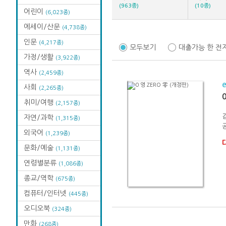
(963종)
(10종)
어린이
(6,023종)
에세이/산문
(4,738종)
인문
(4,217종)
모두보기
대출가능 한 전
가정/생활
(3,922종)
역사
(2,459종)
사회
(2,265종)
취미/여행
(2,157종)
자연/과학
(1,315종)
외국어
(1,239종)
문화/예술
(1,131종)
연령별분류
(1,086종)
종교/역학
(675종)
컴퓨터/인터넷
(445종)
오디오북
(324종)
만화
(268종)