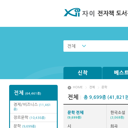
전체
신착
베스
HOME
전체
문학
전체
(64,461종)
전체
총 9,699종 (41,821
경제/비즈니스
(11,461
종)
문학 전체
한국소설
장르문학
(9,699종)
(3,068종)
(10,438종)
문학
시
희곡
(9,699종)