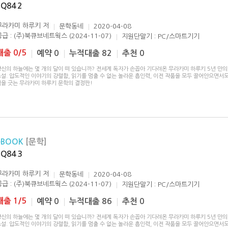
1Q84 2
무라카미 하루키
저
문학동네
2020-04-08
공급 : (주)북큐브네트웍스 (2024-11-07)
지원단말기 : PC/스마트기기
대출 0/5
예약 0
누적대출 82
추천 0
당신의 하늘에는 몇 개의 달이 떠 있습니까? 전세계 독자가 손꼽아 기다려온 무라카미 하루키 5년 만의
설. 압도적인 이야기의 강렬함, 읽기를 멈출 수 없는 놀라운 흡인력, 이전 작품을 모두 끌어안으면서도
획을 긋는 무라카미 하루키 문학의 결정판!
eBOOK
[문학]
1Q84 3
무라카미 하루키
저
문학동네
2020-04-08
공급 : (주)북큐브네트웍스 (2024-11-07)
지원단말기 : PC/스마트기기
대출 1/5
예약 0
누적대출 86
추천 0
당신의 하늘에는 몇 개의 달이 떠 있습니까? 전세계 독자가 손꼽아 기다려온 무라카미 하루키 5년 만의
설. 압도적인 이야기의 강렬함, 읽기를 멈출 수 없는 놀라운 흡인력, 이전 작품을 모두 끌어안으면서도