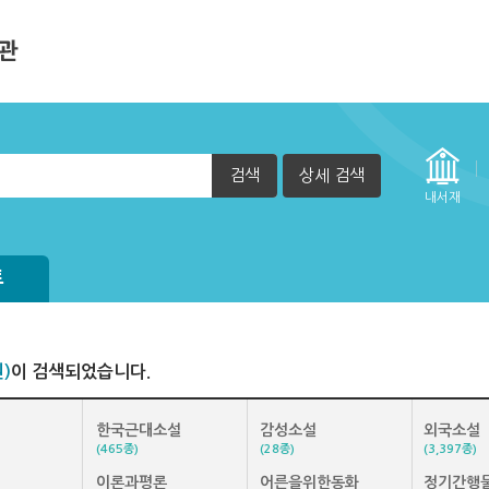
검색
상세 검색
내서재
트
권)
이 검색되었습니다.
한국근대소설
감성소설
외국소설
(465종)
(28종)
(3,397종)
이론과평론
어른을위한동화
정기간행