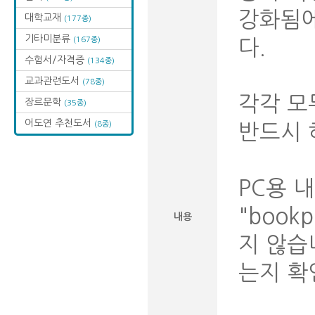
강화됨에
대학교재
(177종)
기타미분류
(167종)
다.
수험서/자격증
(134종)
교과관련도서
(78종)
각각 모
장르문학
(35종)
어도연 추천도서
(8종)
반드시 
PC용 
"book
내용
지 않습니
는지 확