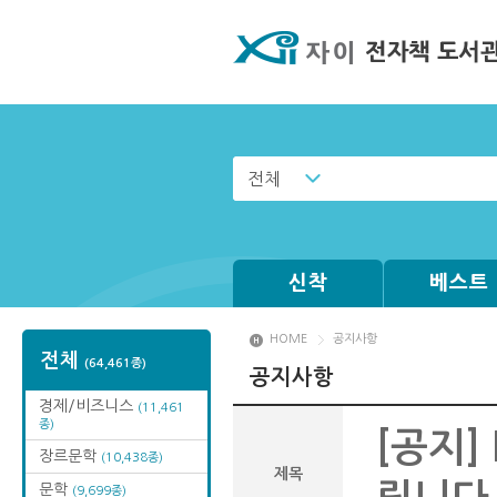
전체
신착
베스트
HOME
공지사항
전체
(64,461종)
공지사항
경제/비즈니스
(11,461
종)
[공지]
장르문학
(10,438종)
제목
문학
(9,699종)