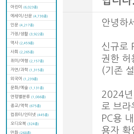
립니다
어린이
(6,023종)
에세이/산문
(4,738종)
안녕하세
인문
(4,217종)
가정/생활
(3,922종)
역사
(2,459종)
신규로 
사회
(2,265종)
권한 허
취미/여행
(2,157종)
(기존 
자연/과학
(1,315종)
외국어
(1,239종)
문화/예술
(1,131종)
2024
연령별분류
(1,086종)
로 브
종교/역학
(675종)
컴퓨터/인터넷
(445종)
PC용 
오디오북
(324종)
용자 확
만화
(268종)